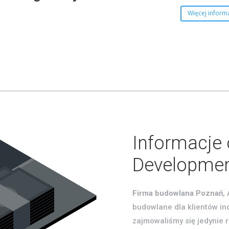
Więcej informa
Informacje o
Developme
Firma budowlana Poznań
,
budowlane dla klientów in
zajmowaliśmy się jedynie 