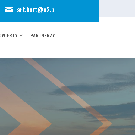
art.bart@o2.pl

DWIERTY
PARTNERZY