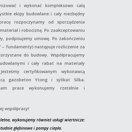
anizować i wykonać kompleksowo całą
ystkie ekipy budowlane i cały niezbędny
łpracę rozpoczynamy od sporządzenia
materiał i robociznę. Po zaakceptowaniu
y, podpisujemy umowę. Po zakończeniu
” – fundamenty) następuje rozliczenie za
korzystane do budowy. Współpracujemy
udowlanymi i cały rabat na materiały
. Jesteśmy certyfikowanym wykonawcą
ącą gazobeton Ytong i sylikat Silka.
nam prace wykonujemy rzetelnie i
j współpracy!
letna, wykonujemy również usługi wiertnicze:
studnie głębinowe i pompy ciepła.