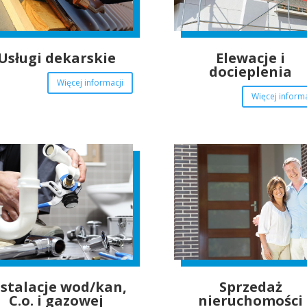
Usługi dekarskie
Elewacje i
docieplenia
Więcej informacji
Więcej informa
nstalacje wod/kan,
Sprzedaż
C.o. i gazowej
nieruchomości