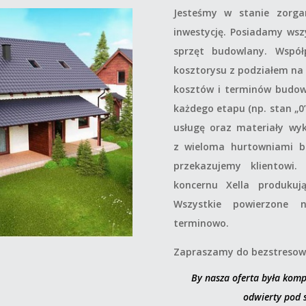
Jesteśmy w stanie zorg
inwestycję. Posiadamy wsz
sprzęt budowlany. Wspó
kosztorysu z podziałem na 
kosztów i terminów budow
każdego etapu (np. stan „0
usługę oraz materiały wy
z wieloma hurtowniami b
przekazujemy klientowi
koncernu Xella produkuj
Wszystkie powierzone 
terminowo.
Zapraszamy do bezstresowe
By nasza oferta była komp
odwierty pod 