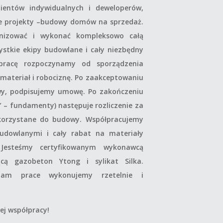
ientów indywidualnych i deweloperów,
e projekty –budowy domów na sprzedaż.
anizować i wykonać kompleksowo całą
ystkie ekipy budowlane i cały niezbędny
łpracę rozpoczynamy od sporządzenia
materiał i robociznę. Po zaakceptowaniu
y, podpisujemy umowę. Po zakończeniu
” – fundamenty) następuje rozliczenie za
korzystane do budowy. Współpracujemy
udowlanymi i cały rabat na materiały
. Jesteśmy certyfikowanym wykonawcą
ącą gazobeton Ytong i sylikat Silka.
nam prace wykonujemy rzetelnie i
j współpracy!