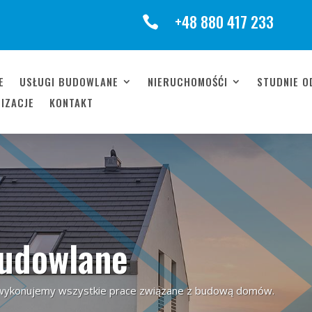
+48 880 417 233

E
USŁUGI BUDOWLANE
NIERUCHOMOŚĆI
STUDNIE O
LIZACJE
KONTAKT
Budowlane
wykonujemy wszystkie prace związane z budową domów.